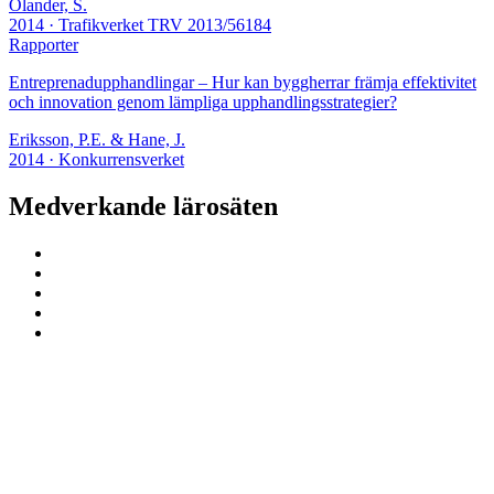
Olander, S.
2014
· Trafikverket TRV 2013/56184
Rapporter
Entreprenadupphandlingar – Hur kan byggherrar främja effektivitet
och innovation genom lämpliga upphandlingsstrategier?
Eriksson, P.E. & Hane, J.
2014
· Konkurrensverket
Medverkande lärosäten
ProcSIBE – Upphandling för ett hållbart
och innovativt samhällsbyggande
Kontakta oss