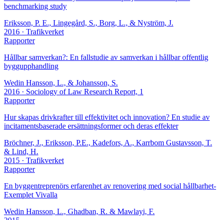
benchmarking study
Eriksson, P. E., Lingegård, S., Borg, L., & Nyström, J.
2016
· Trafikverket
Rapporter
Hållbar samverkan?: En fallstudie av samverkan i hållbar offentlig
byggupphandling
Wedin Hansson, L., & Johansson, S.
2016
· Sociology of Law Research Report, 1
Rapporter
Hur skapas drivkrafter till effektivitet och innovation? En studie av
incitamentsbaserade ersättningsformer och deras effekter
Bröchner, J., Eriksson, P.E., Kadefors, A., Karrbom Gustavsson, T.
& Lind, H.
2015
· Trafikverket
Rapporter
En byggentreprenörs erfarenhet av renovering med social hållbarhet-
Exemplet Vivalla
Wedin Hansson, L., Ghadban, R. & Mawlayi, F.