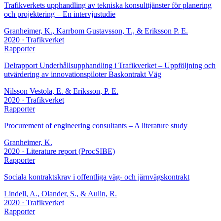
Trafikverkets upphandling av tekniska konsulttjänster för planering
och projektering – En intervjustudie
Granheimer, K., Karrbom Gustavsson, T., & Eriksson P. E.
2020
· Trafikverket
Rapporter
Delrapport Underhållsupphandling i Trafikverket – Uppföljning och
utvärdering av innovationspiloter Baskontrakt Väg
Nilsson Vestola, E. & Eriksson, P. E.
2020
· Trafikverket
Rapporter
Procurement of engineering consultants – A literature study
Granheimer, K.
2020
· Literature report (ProcSIBE)
Rapporter
Sociala kontraktskrav i offentliga väg- och järnvägskontrakt
Lindell, A., Olander, S., & Aulin, R.
2020
· Trafikverket
Rapporter