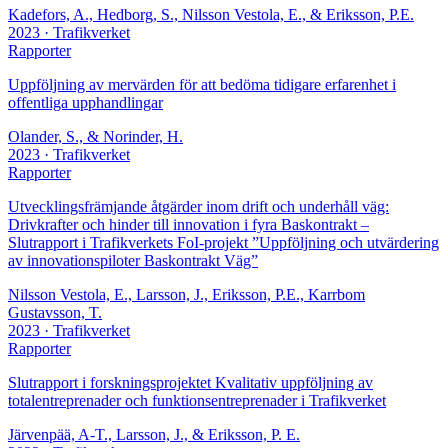
Kadefors, A., Hedborg, S., Nilsson Vestola, E., & Eriksson, P.E.
2023
· Trafikverket
Rapporter
Uppföljning av mervärden för att bedöma tidigare erfarenhet i
offentliga upphandlingar
Olander, S., & Norinder, H.
2023
· Trafikverket
Rapporter
Utvecklingsfrämjande åtgärder inom drift och underhåll väg:
Drivkrafter och hinder till innovation i fyra Baskontrakt –
Slutrapport i Trafikverkets FoI-projekt ”Uppföljning och utvärdering
av innovationspiloter Baskontrakt Väg”
Nilsson Vestola, E., Larsson, J., Eriksson, P.E., Karrbom
Gustavsson, T.
2023
· Trafikverket
Rapporter
Slutrapport i forskningsprojektet Kvalitativ uppföljning av
totalentreprenader och funktionsentreprenader i Trafikverket
Järvenpää, A-T., Larsson, J., & Eriksson, P. E.