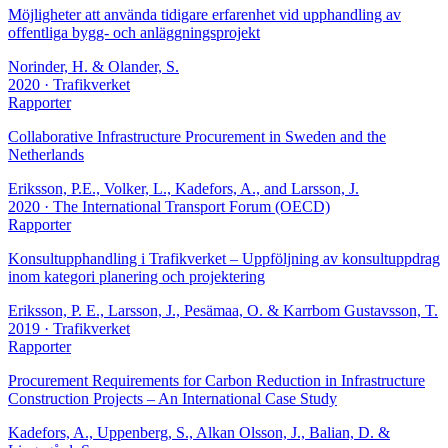
Möjligheter att använda tidigare erfarenhet vid upphandling av
offentliga bygg- och anläggningsprojekt
Norinder, H. & Olander, S.
2020
· Trafikverket
Rapporter
Collaborative Infrastructure Procurement in Sweden and the
Netherlands
Eriksson, P.E., Volker, L., Kadefors, A., and Larsson, J.
2020
· The International Transport Forum (OECD)
Rapporter
Konsultupphandling i Trafikverket – Uppföljning av konsultuppdrag
inom kategori planering och projektering
Eriksson, P. E., Larsson, J., Pesämaa, O. & Karrbom Gustavsson, T.
2019
· Trafikverket
Rapporter
Procurement Requirements for Carbon Reduction in Infrastructure
Construction Projects – An International Case Study
Kadefors, A., Uppenberg, S., Alkan Olsson, J., Balian, D. &