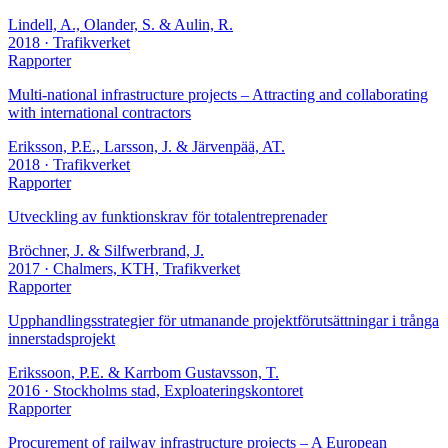
Lindell, A., Olander, S. & Aulin, R.
2018
· Trafikverket
Rapporter
Multi-national infrastructure projects – Attracting and collaborating
with international contractors
Eriksson, P.E., Larsson, J. & Järvenpää, AT.
2018
· Trafikverket
Rapporter
Utveckling av funktionskrav för totalentreprenader
Bröchner, J. & Silfwerbrand, J.
2017
· Chalmers, KTH, Trafikverket
Rapporter
Upphandlingsstrategier för utmanande projektförutsättningar i trånga
innerstadsprojekt
Erikssoon, P.E. & Karrbom Gustavsson, T.
2016
· Stockholms stad, Exploateringskontoret
Rapporter
Procurement of railway infrastructure projects – A European