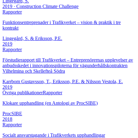
Lingegård, S.
2019
· Construction Climate Challenge
Rapporter
Funktionsentreprenader i Trafikverket – vision & praktik i tre
kontrakt
Lingegård, S. & Eriksson, P.E.
2019
Rapporter
Förstudierapport till Trafikverket – Entreprenörernas upplevelser av
anbudsskedet i innovationspiloterna för vägunderhållskontrakten
Vilhelmina och Skellefteå Södra
Karrbom Gustavsson, T., Eriksson, P.E. & Nilsson Vestola, E.
2019
Övriga publikationerRapporter
Klokare upphandling (en Antologi av ProcSIBE)
ProcSIBE
2018
Rapporter
Socialt ansvarstagande i Trafikverkets upphandlingar