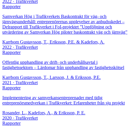
2022
· Trafikverket
Rapporter
Samverkan Hög i Trafikverkets Baskontrakt för väg- och
järnvägsunderhåll: entreprenörernas upplevelser av anbudsskedet –
Delrapport till Trafikverket i FoI-projektet ”Uppföljning och
utvärdering av Samverkan Hög piloter baskontrakt väg och järnväg”
Karrbom Gustavsson, T., Eriksson, P.E. & Kadefors, A.
2022
· Trafikverket
Rapporter
Offentlig upphandling av drift- och underhållsavtal i
fastighetssektorn – Lärdomar från upphandling av fastighetsskötsel
Karrbom Gustavsson, T., Larsson, J. & Eriksson, P.E.
2021
· Trafikverket
Rapporter
Implementering av samverkansentreprenader med tidig
entreprenörsmedverkan i Trafikverket: Erfarenheter från sju projekt
Rosander, L., Kadefors, A., & Eriksson, P. E.
2020
· Trafikverket
Rapporter