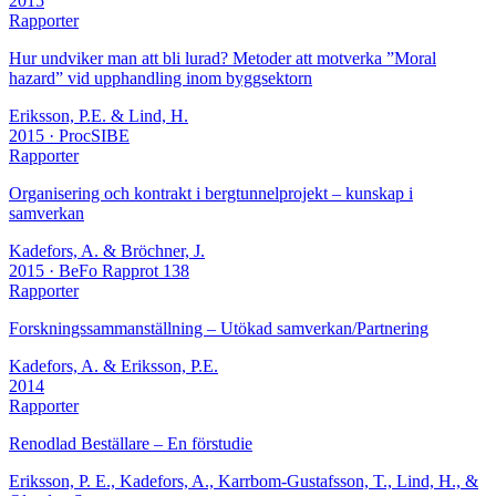
2015
Rapporter
Hur undviker man att bli lurad? Metoder att motverka ”Moral
hazard” vid upphandling inom byggsektorn
Eriksson, P.E. & Lind, H.
2015
· ProcSIBE
Rapporter
Organisering och kontrakt i bergtunnelprojekt – kunskap i
samverkan
Kadefors, A. & Bröchner, J.
2015
· BeFo Rapprot 138
Rapporter
Forskningssammanställning – Utökad samverkan/Partnering
Kadefors, A. & Eriksson, P.E.
2014
Rapporter
Renodlad Beställare – En förstudie
Eriksson, P. E., Kadefors, A., Karrbom-Gustafsson, T., Lind, H., &