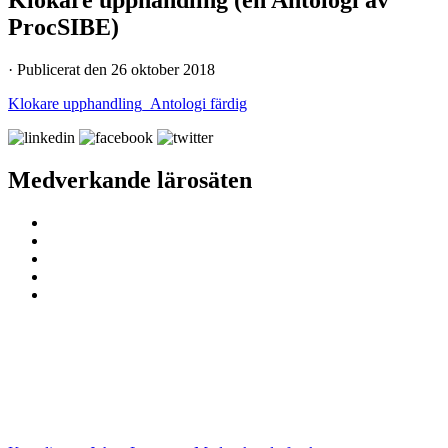
ProcSIBE)
· Publicerat den 26 oktober 2018
Klokare upphandling_Antologi färdig
Medverkande lärosäten
ProcSIBE – Upphandling för ett hållbart
och innovativt samhällsbyggande
Kontakta oss