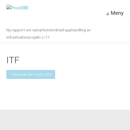
Meny
Ny rapport om samarbetsinriktad upphandling av
infrastrukturprojekt
ITF
ITF
· Publicerat den 3 juni 2020