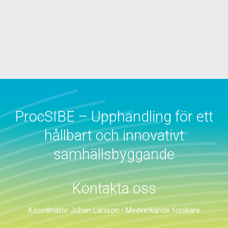
ProcSIBE – Upphandling för ett
hållbart och innovativt
samhällsbyggande
Kontakta oss
Koordinator Johan Larsson
•
Medverkande forskare