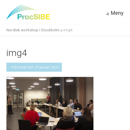
Meny
Nordisk workshop i Stockholm
img4
img4
· Publicerat den 20 januari 2020