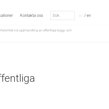
Sök
kationer
Kontakta oss
sv
en
efter:
erfarenhet vid upphandling av offentliga bygg- och
fentliga