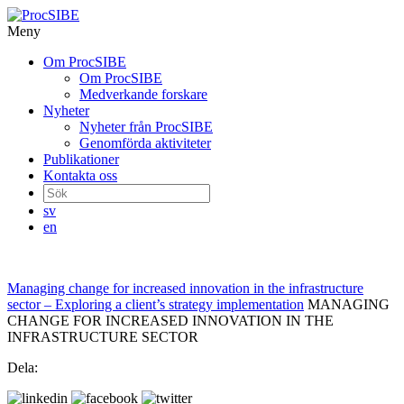
Meny
Gå
Om ProcSIBE
vidare
Om ProcSIBE
till
Medverkande forskare
innehåll
Nyheter
Nyheter från ProcSIBE
Genomförda aktiviteter
Publikationer
Kontakta oss
Sök
efter:
sv
en
Managing change for increased innovation in the infrastructure
sector – Exploring a client’s strategy implementation
MANAGING
CHANGE FOR INCREASED INNOVATION IN THE
INFRASTRUCTURE SECTOR
Dela: