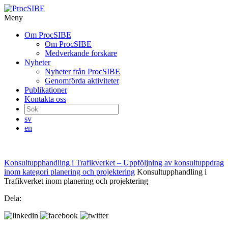
Meny
Gå
Om ProcSIBE
vidare
Om ProcSIBE
till
Medverkande forskare
innehåll
Nyheter
Nyheter från ProcSIBE
Genomförda aktiviteter
Publikationer
Kontakta oss
Sök
efter:
sv
en
Konsultupphandling i Trafikverket – Uppföljning av konsultuppdrag
inom kategori planering och projektering
Konsultupphandling i
Trafikverket inom planering och projektering
Dela: