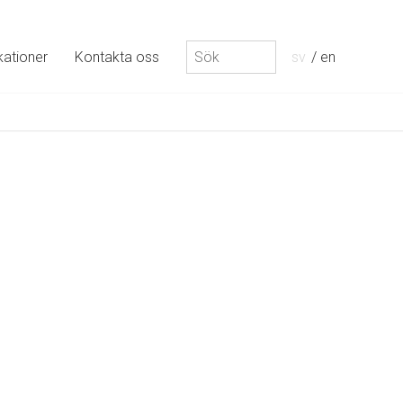
Sök
kationer
Kontakta oss
sv
en
efter: