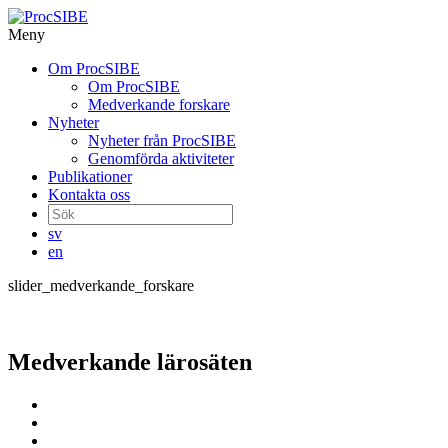
Meny
Gå
Om ProcSIBE
vidare
Om ProcSIBE
till
Medverkande forskare
innehåll
Nyheter
Nyheter från ProcSIBE
Genomförda aktiviteter
Publikationer
Kontakta oss
Sök
efter:
sv
en
slider_medverkande_forskare
Medverkande lärosäten