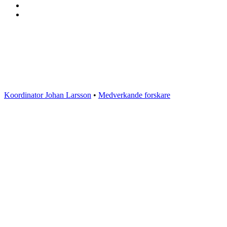
ProcSIBE – Upphandling för ett hållbart
och innovativt samhällsbyggande
Kontakta oss
Koordinator Johan Larsson
•
Medverkande forskare