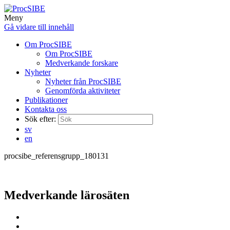
Meny
Gå vidare till innehåll
Om ProcSIBE
Om ProcSIBE
Medverkande forskare
Nyheter
Nyheter från ProcSIBE
Genomförda aktiviteter
Publikationer
Kontakta oss
Sök efter:
sv
en
procsibe_referensgrupp_180131
Medverkande lärosäten