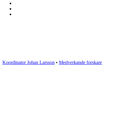
ProcSIBE – Upphandling för ett hållbart
och innovativt samhällsbyggande
Kontakta oss
Koordinator Johan Larsson
•
Medverkande forskare