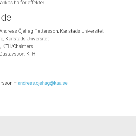
nkas ha för effekter.
nde
 Andreas Öjehag-Pettersson, Karlstads Universitet
g, Karlstads Universitet
, KTH/Chalmers
Gustavsson, KTH
ersson –
andreas.ojehag@kau.se