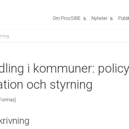
Om ProcSIBE
Nyheter
Publi
yrning
ling i kommuner: policy
ation och styrning
Formas)
7
krivning