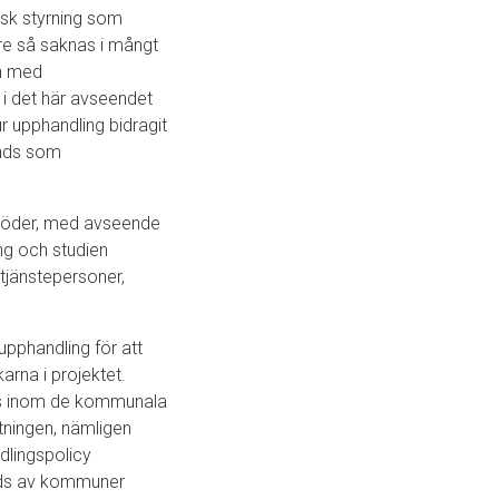
isk styrning som
re så saknas i mångt
an med
 i det här avseendet
ur upphandling bidragit
änds som
l söder, med avseende
ng och studien
tjänstepersoner,
upphandling för att
arna i projektet.
rats inom de kommunala
ltningen, nämligen
dlingspolicy
änds av kommuner