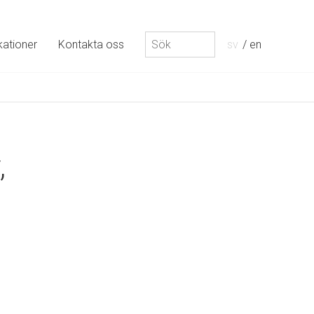
Sök
kationer
Kontakta oss
sv
en
efter:
,