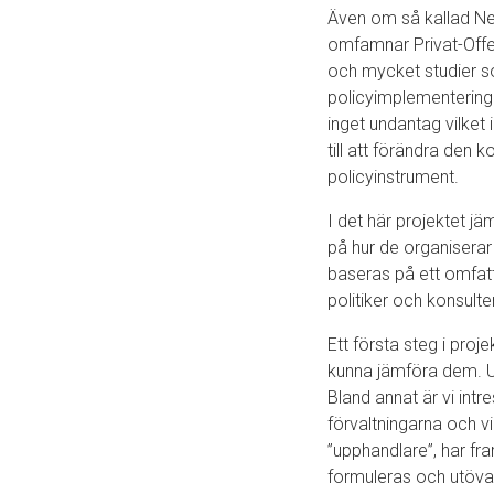
Även om så kallad Ne
omfamnar Privat-Offen
och mycket studier s
policyimplementering 
inget undantag vilket 
till att förändra den
policyinstrument.
I det här projektet j
på hur de organiserar
baseras på ett omfatt
politiker och konsult
Ett första steg i proj
kunna jämföra dem. Ut
Bland annat är vi int
förvaltningarna och vi
”upphandlare”, har fr
formuleras och utöva