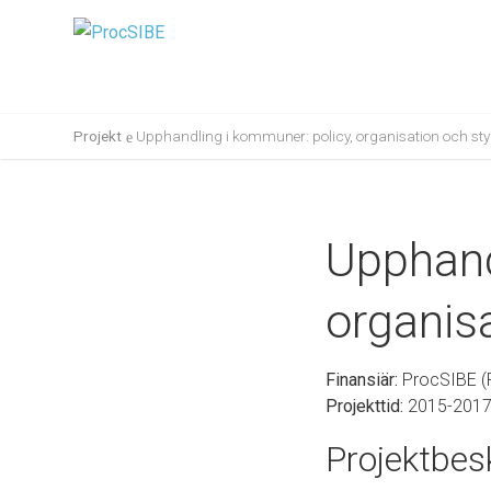
Projekt
Upphandling i kommuner: policy, organisation och st
Upphand
organis
Finansiär:
ProcSIBE (
Projekttid:
2015-201
Projektbes