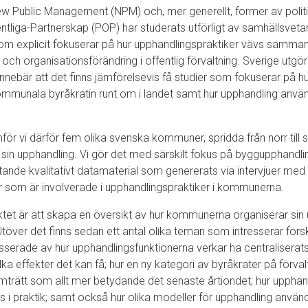
w Public Management (NPM) och, mer generellt, former av polit
tliga-Partnerskap (POP) har studerats utförligt av samhällsveta
om explicit fokuserar på hur upphandlingspraktiker vävs samm
och organisationsförändring i offentlig förvaltning. Sverige utgör
innebär att det finns jämförelsevis få studier som fokuserar på h
 kommunala byråkratin runt om i landet samt hur upphandling anv
ämför vi därför fem olika svenska kommuner, spridda från norr til
 sin upphandling. Vi gör det med särskilt fokus på byggupphandli
ande kvalitativt datamaterial som genererats via intervjuer med 
er som är involverade i upphandlingspraktiker i kommunerna.
ektet är att skapa en översikt av hur kommunerna organiserar sin 
över det finns sedan ett antal olika teman som intresserar forsk
resserade av hur upphandlingsfunktionerna verkar ha centralise
lka effekter det kan få; hur en ny kategori av byråkrater på förva
amträtt som allt mer betydande det senaste årtiondet; hur upphan
s i praktik; samt också hur olika modeller för upphandling anv