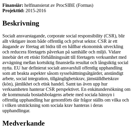
Finansiär:
helfinansierat av ProcSIBE (Formas)
Projekttid:
2015-2016
Beskrivning
Socialt ansvarstagande, corporate social responsibility (CSR), blir
allt viktigare inom både offentlig och privat sektor. CSR är ett
åtagande av företag att bidra till en hållbar ekonomisk utveckling
och reducera företagets påverkan på samhälle och miljö. Vidare
innebär det ett etiskt förhållningssätt till företagets verksamhet med
avvägning mellan kortsiktig finansiella resultat och långsiktig social
nytta. EU har definierat socialt ansvarsfull offentlig upphandling
som att beakta aspekter såsom sysselsättningsåtgärder, anständigt
arbete, social integration, tillgänglighetskrav, jämställdhetskrav
(kön), jämlikhet och etisk handel. Samt tas även upp hur
verksamheten hanterar CSR perspektivet. En enkätundersökning om
de kommunala bostadsbolagens arbete med sociala hänsyn i
offentlig upphandling har genomförts där frågor ställts om vilka och
i vilken utsträckning som sociala krav hanteras i deras
upphandlingar.
Medverkande