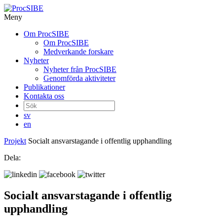
Meny
Gå
Om ProcSIBE
vidare
Om ProcSIBE
till
Medverkande forskare
innehåll
Nyheter
Nyheter från ProcSIBE
Genomförda aktiviteter
Publikationer
Kontakta oss
Sök
efter:
sv
en
Projekt
Socialt ansvarstagande i offentlig upphandling
Dela:
Socialt ansvarstagande i offentlig
upphandling