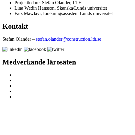
Projektledare: Stefan Olander, LTH
Lina Wedin Hansson, Skanska/Lunds universitet
Faiz Mawlayi, forskningsassistent Lunds universitet
Kontakt
Stefan Olander –
stefan.olander@construction.lth.se
Medverkande lärosäten
ProcSIBE – Upphandling för ett hållbart
och innovativt samhällsbyggande
Kontakta oss