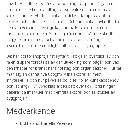
privata – ställer krav på sysselsättningsskapande åtgärder i
samband med upphandling av byggentreprenader och även
konsulttjänster. Ett flertal olika modeller tillämpas av olika
aktörer och i olika delar av landet. Det finns olika drivkrafter för
denna utveckling: ideologiska, samhällsekonomiska och
fastighetsekonomiska. Samtidigt råder brist på arbetskraft i
byggsektorn, och sysselsättningskrav ses av många
leverantörer som en möjlighet att rekrytera nya grupper.
Det här doktorandprojektet syftar till att ge en överblick av och
få en djupare förståelse av den utveckling som pågår och vad
den innebär för branschens företag och organisationer. Hur tar
man sig an denna nya uppgift? Vilka aktörer är mest
inflytelserika och hur påverkas policies, roller, kunskapsbehov
och ledning? Hur utvecklas arbetssätt över tid? Forskningen
baserar på intervjuer med centrala aktörer och fallstudier av
byggprojekt.
Medverkande
Doktorand: Daniella Petersen