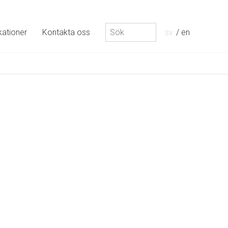
Sök
kationer
Kontakta oss
sv
en
efter: