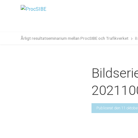
Årligt resultatseminarium mellan ProcSIBE och Trafikverket
B
Bildser
2021100
· Publicerat den 11 oktob