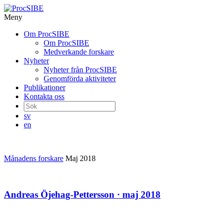
Meny
Gå
Om ProcSIBE
vidare
Om ProcSIBE
till
Medverkande forskare
innehåll
Nyheter
Nyheter från ProcSIBE
Genomförda aktiviteter
Publikationer
Kontakta oss
Sök
efter:
sv
en
Månadens forskare
Maj 2018
Andreas Öjehag-Pettersson · maj 2018