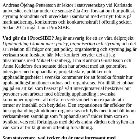
Andreas Öjehag-Pettersson är lektor i statsvetenskap vid Karlstads
universitet och har under de senaste åtta åren forskat om hur politisk
styrning förändrats och utvecklats i samband med ett nytt fokus på
marknadisering, konkurrens och konkurrenskraft i offentlig sektor.
Sedan 2015 ingår han i ProcSIBE.
Vad gör du i ProcSIBE?
Jag är ansvarig för ett av våra delprojekt,
Upphandling i kommuner: policy, organisering och styrning
och det
är i relation till frågor om just policy, organisering och styrning jag är
verksam som forskare här. Mer konkret betyder det att jag
tillsammans med Mikael Granberg, Tina Karrbom Gustafsson och
Anna Kadefors den senaste tiden har arbetat med att genomföra
intervjuer med upphandlare, projektledare, politiker och
upphandlingschefer i svenska kommuner för att försöka förstår hur
upphandlingsfunktioner ordnas och organiseras. För tillfället jobbar
jag på en artikel som baserat på vårt intervjumaterial beskriver hur
personer som arbetar med offentlig upphandling i svenska
kommuner upplever att det är en verksamhet som expanderat i
termer av innehåll och betydelse. Den expansionen får effekter för
hur upphandlingsfunktioner organiseras och fylls med innehåll inom
verksamheten samtidigt som ”upphandlaren” träder fram som en
byråkrat vars roll förknippas med delvis andra värden och syften än
vad som är brukligt inom offentlig förvaltning.
Som statsvetare, vad tycker du är mest intressant med