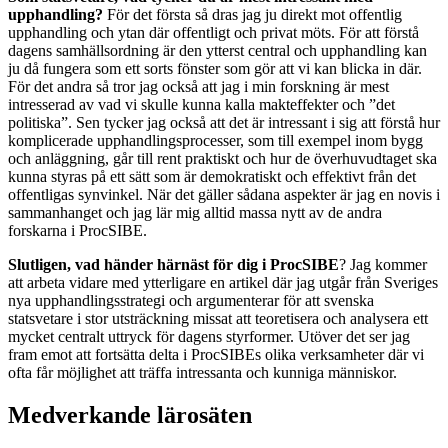
upphandling?
För det första så dras jag ju direkt mot offentlig
upphandling och ytan där offentligt och privat möts. För att förstå
dagens samhällsordning är den ytterst central och upphandling kan
ju då fungera som ett sorts fönster som gör att vi kan blicka in där.
För det andra så tror jag också att jag i min forskning är mest
intresserad av vad vi skulle kunna kalla makteffekter och ”det
politiska”. Sen tycker jag också att det är intressant i sig att förstå hur
komplicerade upphandlingsprocesser, som till exempel inom bygg
och anläggning, går till rent praktiskt och hur de överhuvudtaget ska
kunna styras på ett sätt som är demokratiskt och effektivt från det
offentligas synvinkel. När det gäller sådana aspekter är jag en novis i
sammanhanget och jag lär mig alltid massa nytt av de andra
forskarna i ProcSIBE.
Slutligen, vad händer härnäst för dig i ProcSIBE
? Jag kommer
att arbeta vidare med ytterligare en artikel där jag utgår från Sveriges
nya upphandlingsstrategi och argumenterar för att svenska
statsvetare i stor utsträckning missat att teoretisera och analysera ett
mycket centralt uttryck för dagens styrformer. Utöver det ser jag
fram emot att fortsätta delta i ProcSIBEs olika verksamheter där vi
ofta får möjlighet att träffa intressanta och kunniga människor.
Medverkande lärosäten